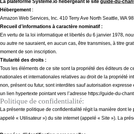
L
a plateforme Systeme.io
hébergeant le site
guide-du-chan
Hébergement
:
Amazon Web Services, Inc. 410 Terry Ave North Seattle, WA 9
Recueil d’informations à caractère nominatif :
En vertu de la loi informatique et libertés du 6 janvier 1978, n
ou autre ne sauraient, en aucun cas, être transmises, à titre g
moment de son inscription.
Titularité des droits :
Tous les éléments de ce site sont la propriété des éditeurs de c
nationales et internationales relatives au droit de la propriété in
non, présent ou futur, sont interdites sauf autorisation expresse
un lien hypertexte pointant vers l’adresse https://guide-du-chan
Politique de confidentialité:
La présente politique de confidentialité régit la manière dont le 
appelé « Utilisateur ») du site internet (appelé « Site »). La prés