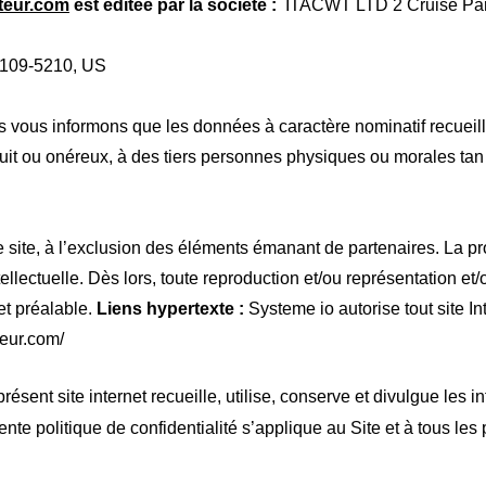
teur.com
est éditée par la société :
ITACWT LTD 2 Cruise Park
8109-5210, US
ous vous informons que les données à caractère nominatif recueill
ratuit ou onéreux, à des tiers personnes physiques ou morales ta
e site, à l’exclusion des éléments émanant de partenaires. La pr
tellectuelle. Dès lors, toute reproduction et/ou représentation et/
 et préalable.
Liens hypertexte :
Systeme io autorise tout site Int
teur.com/
présent site internet recueille, utilise, conserve et divulgue les 
ente politique de confidentialité s’applique au Site et à tous les p